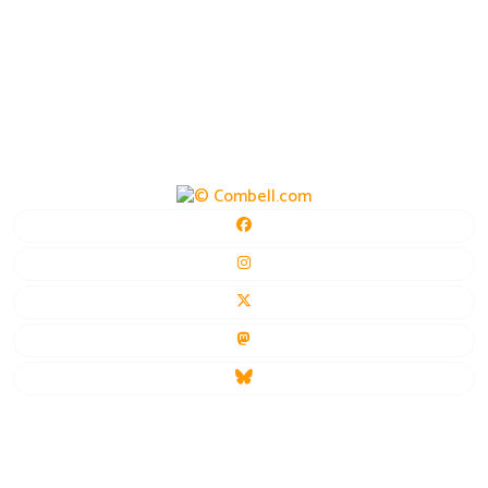
uw privacy
cookies
auteursrechten
ook interessant
hosting & domeinnaam
© 2004–2026 vzw BinnenBeest.be