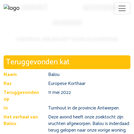
VERMIST
GEVONDEN
HUISDIER
CENTRAAL MELDPUNT VOOR VLAANDEREN
Vermiste en gevonden huisdieren per pro
Teruggevonden kat
Vermiste en gevonden huisdieren Antwerpen
Vermiste en gevonden huisdieren Limburg
Naam
Balou
Vermiste en gevonden huisdieren Oost-Vlaanderen
Ras
Europese Korthaar
Vermiste en gevonden huisdieren Vlaams-Brabant
Vermiste en gevonden huisdieren West-Vlaanderen
Teruggevonden
11 mei 2022
Vermiste en gevonden huisdieren Brussel
op
Veelgestelde vragen
In
Turnhout in de provincie Antwerpen
Het verhaal van
Deze avond heeft onze zoektocht zijn
Mijn kat is vermist - wat nu?
Balou
vruchten afgeworpen. Balou is inderdaad
Mijn hond is vermist - wat moet ik doen?
terug gelopen naar onze vorige woning.
Ik heb een kat gevonden