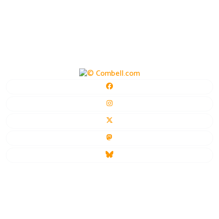
cookies
auteursrechten
ook interessant
hosting & domeinnaam
© 2004–2026 vzw BinnenBeest.be