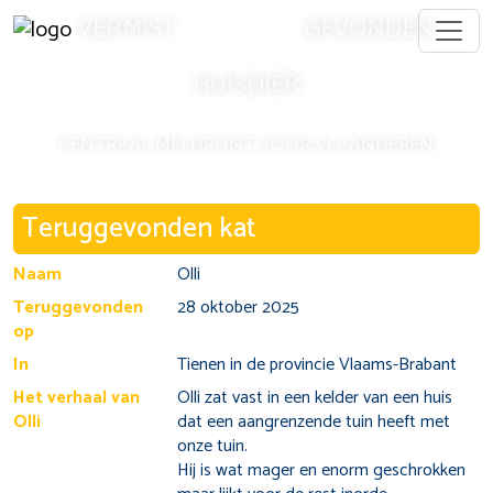
VERMIST
GEVONDEN
HUISDIER
CENTRAAL MELDPUNT VOOR VLAANDEREN
Vermiste en gevonden huisdieren per pro
Teruggevonden kat
Vermiste en gevonden huisdieren Antwerpen
Vermiste en gevonden huisdieren Limburg
Naam
Olli
Vermiste en gevonden huisdieren Oost-Vlaanderen
Teruggevonden
28 oktober 2025
Vermiste en gevonden huisdieren Vlaams-Brabant
op
Vermiste en gevonden huisdieren West-Vlaanderen
Vermiste en gevonden huisdieren Brussel
In
Tienen in de provincie Vlaams-Brabant
Veelgestelde vragen
Het verhaal van
Olli zat vast in een kelder van een huis
Olli
dat een aangrenzende tuin heeft met
Mijn kat is vermist - wat nu?
onze tuin.
Mijn hond is vermist - wat moet ik doen?
Hij is wat mager en enorm geschrokken
Ik heb een kat gevonden